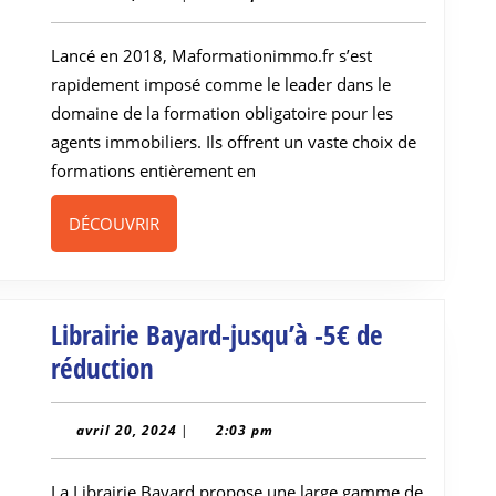
20,
réduction
2024
Lancé en 2018, Maformationimmo.fr s’est
rapidement imposé comme le leader dans le
domaine de la formation obligatoire pour les
agents immobiliers. Ils offrent un vaste choix de
formations entièrement en
DÉCOUVRIR
DÉCOUVRIR
Librairie Bayard-jusqu’à -5€ de
Librairie
réduction
Bayard-
jusqu’à
avril
avril 20, 2024
|
2:03 pm
20,
-5€
2024
La Librairie Bayard propose une large gamme de