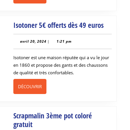
Isotoner
Isotoner 5€ offerts dès 49 euros
5€
offerts
avril
avril 20, 2024
|
1:21 pm
20,
dès
2024
Isotoner est une maison réputée qui a vu le jour
49
en 1860 et propose des gants et des chaussons
euros
de qualité et très confortables.
DÉCOUVRIR
DÉCOUVRIR
Scrapmalin 3ème pot coloré
Scrapmalin
gratuit