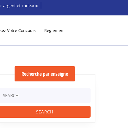
r argent et cadeaux
sez Votre Concours
Règlement
Recherche par enseigne
aire
Search
or: