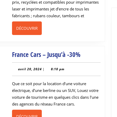
prix, recyclées et compatibles pour imprimantes
laser et imprimantes jet d’encre de tous les
fabricants ; rubans couleur, tambours et
DÉCOUVRIR
DÉCOUVRIR
France
France Cars – Jusqu’à -30%
Cars
–
avril
avril 20, 2024
|
8:10 pm
20,
Jusqu’à
2024
Que ce soit pour la location d’une voiture
-30%
électrique, d’une berline ou un SUV, Louez votre
voiture de tourisme en quelques clics dans l’une
des agences du réseau France cars.
DÉCOUVRIR
DÉCOUVRIR