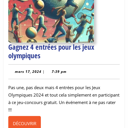
Gagnez 4 entrées pour les jeux
Gagnez
olympiques
4
entrées
mars
mars 17, 2024
|
7:39 pm
17,
pour
2024
Pas une, pas deux mais 4 entrées pour les Jeux
les
Olympiques 2024 et tout cela simplement en participant
jeux
à ce jeu-concours gratuit. Un événement à ne pas rater
olympiques
!!!
DÉCOUVRIR
DÉCOUVRIR