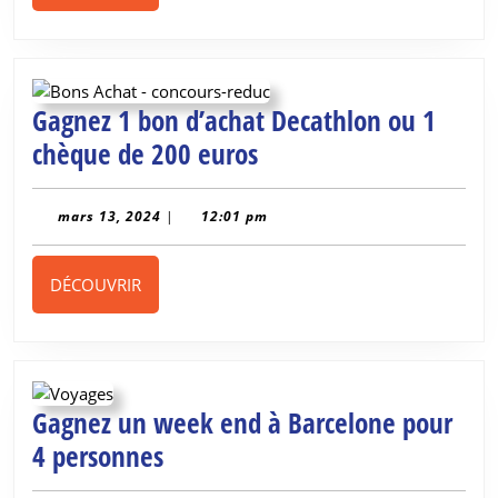
Gagnez 1 bon d’achat Decathlon ou 1
Gagnez
chèque de 200 euros
1
bon
mars
mars 13, 2024
|
12:01 pm
13,
d’achat
2024
Decathlon
DÉCOUVRIR
DÉCOUVRIR
ou
1
chèque
de
Gagnez un week end à Barcelone pour
200
Gagnez
4 personnes
euros
un