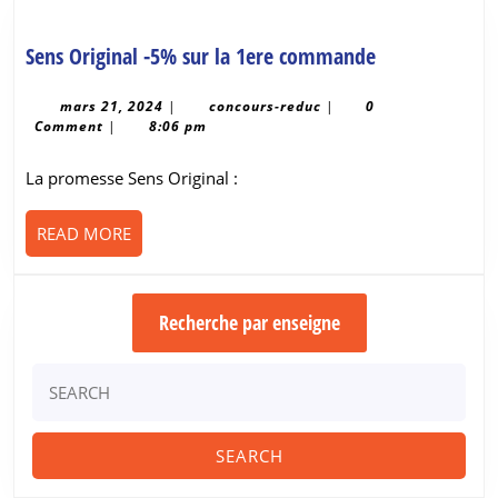
Sens
Sens Original -5% sur la 1ere commande
Original
-5%
mars
concours-
mars 21, 2024
|
concours-reduc
|
0
21,
reduc
Comment
|
8:06 pm
sur
2024
la
La promesse Sens Original :
1ere
commande
READ
READ MORE
MORE
Recherche par enseigne
Search
for: