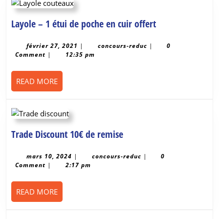
Layole
Layole – 1 étui de poche en cuir offert
–
1
février
concours-
février 27, 2021
|
concours-reduc
|
0
27,
reduc
Comment
|
12:35 pm
étui
2021
de
poche
READ
READ MORE
MORE
en
cuir
offert
Trade
Trade Discount 10€ de remise
Discount
10€
mars
concours-
mars 10, 2024
|
concours-reduc
|
0
10,
reduc
Comment
|
2:17 pm
de
2024
remise
READ
READ MORE
MORE