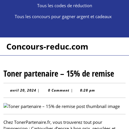
Skip
Tous les codes de réduction
to
content
Tous les concours pour gagner argent et cadeaux
Skip
to
content
Concours-reduc.com
Toner partenaire – 15% de remise
avril
avril 20, 2024
|
0 Comment
|
8:28 pm
20,
2024
Chez TonerPartenaire.fr, vous trouverez tout pour
l’impression : Cartouches d’encre à bon prix, recyclées et