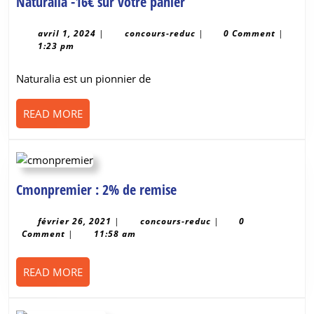
Naturalia
Naturalia -16€ sur votre panier
-16€
sur
avril
concours-
avril 1, 2024
|
concours-reduc
|
0 Comment
|
1,
reduc
1:23 pm
votre
2024
panier
Naturalia est un pionnier de
READ
READ MORE
MORE
Cmonpremier
Cmonpremier : 2% de remise
:
2%
février
concours-
février 26, 2021
|
concours-reduc
|
0
26,
reduc
Comment
|
11:58 am
de
2021
remise
READ
READ MORE
MORE