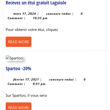
Recevez
Recevez un étui gratuit Laguiole
un
étui
mars
concours-
mars 17, 2024
|
concours-reduc
|
0
17,
reduc
Comment
|
10:33 pm
gratuit
2024
Laguiole
Pour obtenir votre étui, cliquez
READ
READ MORE
MORE
Spartoo
Spartoo -20%
-20%
février
concours-
février 17, 2021
|
concours-reduc
|
0
17,
reduc
Comment
|
8:51 pm
2021
Sur Spartoo, il vous sera
READ
READ MORE