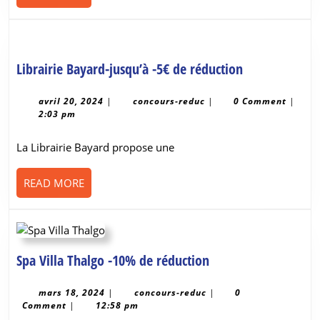
MORE
Librairie
Librairie Bayard-jusqu’à -5€ de réduction
Bayard-
jusqu’à
avril
concours-
avril 20, 2024
|
concours-reduc
|
0 Comment
|
20,
reduc
2:03 pm
-5€
2024
de
La Librairie Bayard propose une
réduction
READ
READ MORE
MORE
Spa
Spa Villa Thalgo -10% de réduction
Villa
Thalgo
mars
concours-
mars 18, 2024
|
concours-reduc
|
0
18,
reduc
Comment
|
12:58 pm
-10%
2024