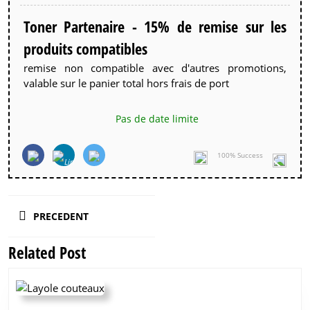
Toner Partenaire - 15% de remise sur les
produits compatibles
remise non compatible avec d'autres promotions,
valable sur le panier total hors frais de port
Pas de date limite
100% Success
Navigation
PRECEDENT
de
l’article
Related Post
Previous
post: