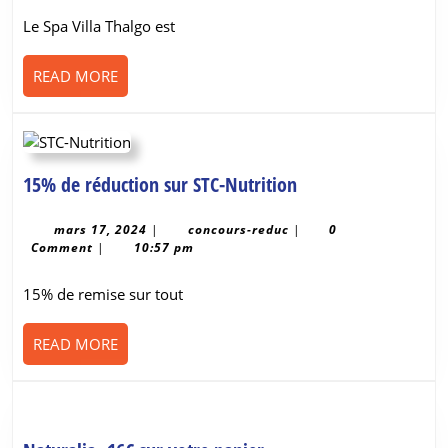
de
Le Spa Villa Thalgo est
réduction
READ
READ MORE
MORE
15%
15% de réduction sur STC-Nutrition
de
réduction
mars
concours-
mars 17, 2024
|
concours-reduc
|
0
17,
reduc
Comment
|
10:57 pm
sur
2024
STC-
15% de remise sur tout
Nutrition
READ
READ MORE
MORE