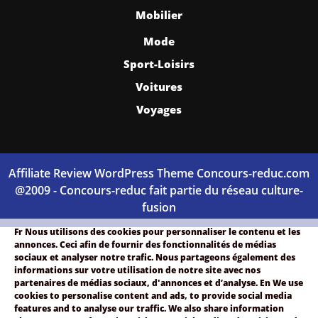
Mobilier
Mode
Sport-Loisirs
Voitures
Voyages
Affiliate Review WordPress Theme
Concours-reduc.com
@2009 - Concours-reduc fait partie du réseau culture-
fusion
Scroll
Fr
Nous utilisons des cookies pour personnaliser le contenu et les
Up
annonces. Ceci afin de fournir des f
onctionnalités de médias
sociaux et analyser notre trafic.
Nous partageons également des
informations sur votre utilisation de notre site avec nos
partenaires de médias sociaux, d'annonces et d’analyse.
En
We use
cookies to personalise content and ads, to provide social media
features and to analyse our traffic. We also share information