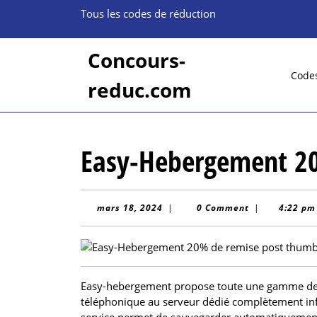
Skip
Tous les codes de réduction
to
content
Skip
Concours-
to
Code
reduc.com
content
Easy-Hebergement 2
mars
mars 18, 2024
|
0 Comment
|
4:22 pm
18,
2024
Easy-hebergement propose toute une gamme de 
téléphonique au serveur dédié complètement inf
service permet de sauvegarder automatiquement