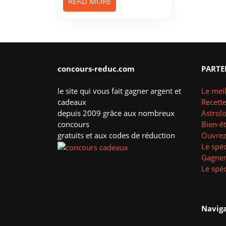
READ
READ MORE
MORE
concours-reduc.com
PARTE
le site qui vous fait gagner argent et
Le meil
cadeaux
Recette
depuis 2009 grâce aux nombreux
Astrol
concours
Bien-ê
gratuits et aux codes de réduction
Ouvrez 
Le spéc
Gagner
Le spéc
Naviga