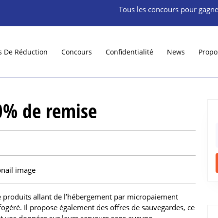
Tous les concours pour gagne
s De Réduction
Concours
Confidentialité
News
Propo
0% de remise
f
produits allant de l’hébergement par micropaiement
ogéré. Il propose également des offres de sauvegardes, ce
 vos données sur leurs serveurs sans aucune