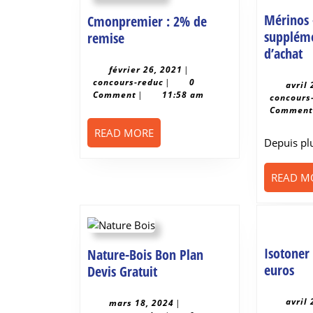
Mérinos
Cmonpremier : 2% de
suppléme
Cmonpremier
remise
M
d’achat
:
-
2%
février
février 26, 2021
|
concours-
26,
concours-reduc
|
0
s
de
avril
reduc
2021
Comment
|
11:58 am
concours
d
remise
Commen
5
READ
READ MORE
d
Depuis p
MORE
READ M
Isotoner 
Nature-Bois Bon Plan
Iso
euros
Nature-
Devis Gratuit
5€
Bois
off
Bon
avril
mars
mars 18, 2024
|