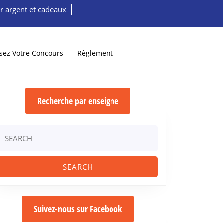
r argent et cadeaux
sez Votre Concours
Règlement
Recherche par enseigne
Search
or:
Suivez-nous sur Facebook