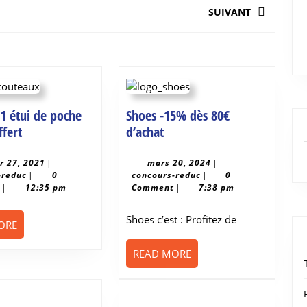
SUIVANT
Next
post:
 1 étui de poche
Shoes -15% dès 80€
Layole
Shoes
ffert
d’achat
–
-15%
1
dès
février
mars
er 27, 2021
|
mars 20, 2024
|
concours-
27,
concours-
20,
-reduc
|
0
concours-reduc
|
0
étui
80€
reduc
2021
reduc
2024
t
|
12:35 pm
Comment
|
7:38 pm
de
d’achat
poche
Shoes c’est : Profitez de
READ
ORE
en
MORE
cuir
READ
READ MORE
offert
MORE