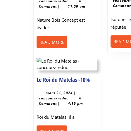
concours
concours-
18,
concours-reduc
|
0
dès
Plan
Commen
reduc
2024
Comment
|
11:00 am
49
Devis
eur
Gratuit
Isotoner est une maison
Nature Bois Concept est
réputée
leader
READ M
READ
READ MORE
MORE
Le
Le Roi du Matelas -10%
Roi
du
mars
mars 21, 2024
|
concours-
21,
concours-reduc
|
0
Matelas
reduc
2024
Comment
|
4:16 pm
-10%
Roi du Matelas, il a