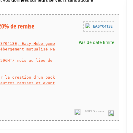
20% de remise
EASY0413E
Pas de date limite
ASY0413E, Easy-Hebergement vous propose 
hébergement mutualisé Pack Essentiel
.59€HT/ mois au lieu de 1.99€ (nom de domaine 
ur la création d'un pack Essentiel pour 12 mois - 
'autres remises et avantage
100% Success