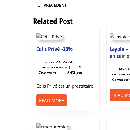
PRECEDENT
de
l’article
Related Post
Previous
post:
Colis
Colis Privé -20%
Layole –
Privé
en cuir o
-20%
mars
mars 21, 2024
|
concours-
21,
concours-reduc
|
0
févri
reduc
2024
Comment
|
9:32 pm
concours
Commen
Colis Privé est un prestataire
READ M
READ
READ MORE
MORE