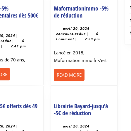
 -5%
MaformationImmo -5%
MaformationImmo
ntaires dès 500€
de réduction
érinos
-5%
5%
de
avril
avril 20, 2024
|
concours-
20,
concours-reduc
|
0
upplémentaires
réduction
avril
 20, 2024
|
reduc
2024
Comment
|
2:20 pm
concours-
20,
-reduc
|
0
ès
reduc
2024
t
|
2:41 pm
00€
Lancé en 2018,
’achat
lus de 70 ans,
Maformationimmo.fr s’est
READ
ORE
READ
READ MORE
MORE
MORE
5€ offerts dès 49
Librairie Bayard-jusqu’à
toner
Librairie
-5€ de réduction
Bayard-
erts
jusqu’à
avril
avril
 20, 2024
|
avril 20, 2024
|