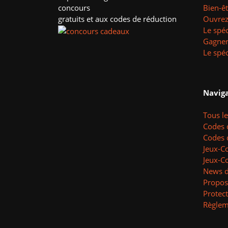
concours
Bien-ê
gratuits et aux codes de réduction
Ouvrez 
Le spéc
Gagner
Le spéc
Naviga
Tous l
Codes 
Codes 
Jeux-C
Jeux-C
News d
Propos
Protec
Règlem