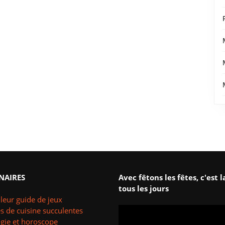
NAIRES
Avec fêtons les fêtes, c'est l
tous les jours
leur guide de jeux
s de cuisine succulentes
ogie et horoscope