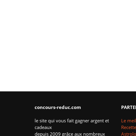
concours-reduc.com
PARTE
le site qui vous fait gagner argent et
Le meil
cadeaux
Recette
depuis 2009 grâce aux nombreux
Astrol