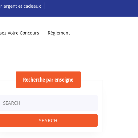
r argent et cadeaux
sez Votre Concours
Règlement
Recherche par enseigne
Search
or: