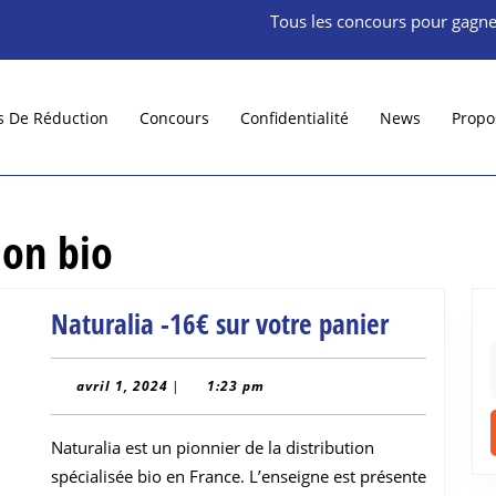
Tous les concours pour gagne
s De Réduction
Concours
Confidentialité
News
Propo
ion bio
Naturalia
Naturalia -16€ sur votre panier
-16€
f
sur
avril
avril 1, 2024
|
1:23 pm
1,
votre
2024
Naturalia est un pionnier de la distribution
panier
spécialisée bio en France. L’enseigne est présente