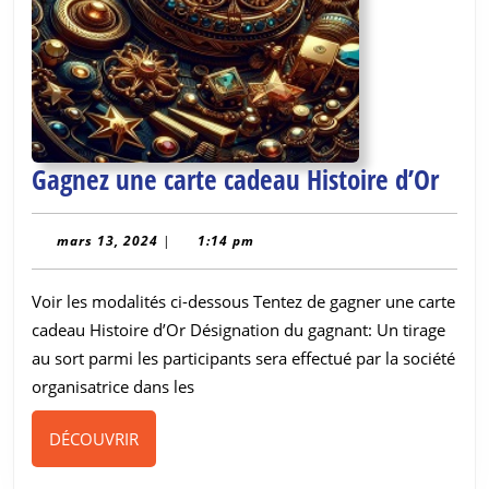
Gag
Gagnez une carte cadeau Histoire d’Or
une
cart
mars
mars 13, 2024
|
1:14 pm
13,
cade
2024
Voir les modalités ci-dessous Tentez de gagner une carte
Histo
cadeau Histoire d’Or Désignation du gagnant: Un tirage
d’Or
au sort parmi les participants sera effectué par la société
organisatrice dans les
DÉCOUVRIR
DÉCOUVRIR