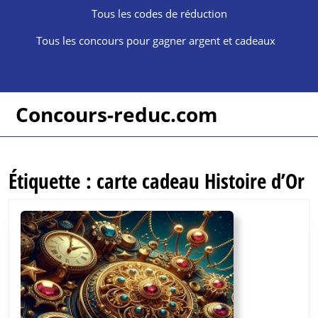
Skip
Tous les codes de réduction
to
content
Tous les concours pour gagner argent et cadeaux
Skip
to
content
Concours-reduc.com
Étiquette :
carte cadeau Histoire d’Or