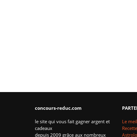
concours-reduc.com
PARTE
le site qui vous fait gagner argent et
Le meil
cadeaux
Recette
depuis 2009 grâce aux nombreux
Astrol