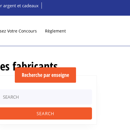
r argent et cadeaux
sez Votre Concours
Règlement
les fabricants
Recherche par enseigne
aire
Search
or: