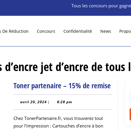
Tous les concours pour gagne
s De Réduction
Concours
Confidentialité
News
Propo
 d’encre jet d’encre de tous 
Toner
Toner partenaire – 15% de remise
parten
f
–
avril
avril 20, 2024
|
8:28 pm
20,
15%
2024
Chez TonerPartenaire.fr, vous trouverez tout
de
pour l’impression : Cartouches d’encre à bon
remise