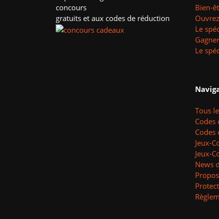
concours
Bien-ê
gratuits et aux codes de réduction
Ouvrez 
Le spéc
Gagner
Le spéc
Naviga
Tous l
Codes 
Codes 
Jeux-C
Jeux-C
News d
Propos
Protec
Règlem