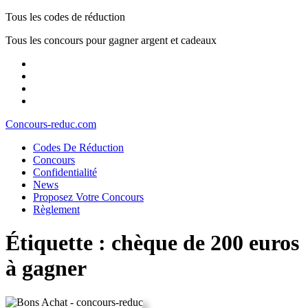
Skip
Tous les codes de réduction
to
Tous les concours pour gagner argent et cadeaux
content
Skip
to
content
Concours-reduc.com
Codes De Réduction
Concours
Confidentialité
News
Proposez Votre Concours
Règlement
Close
Étiquette :
chèque de 200 euros
Button
à gagner