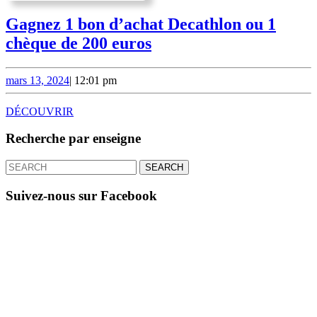
Gagnez 1 bon d’achat Decathlon ou 1
Gagnez
chèque de 200 euros
1
bon
mars
mars 13, 2024
|
12:01 pm
13,
d’achat
2024
DÉCOUVRIR
DÉCOUVRIR
Decathlon
ou
Recherche par enseigne
1
Search
chèque
for:
de
Suivez-nous sur Facebook
200
euros