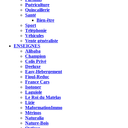
Puériculture
Quincaillerie
Santé
Bien-être
Sport
Téléphonie
Véhicules
Vente généraliste
ENSEIGNES
Alibaba
Champion
Colis Privé
Deeluxe
Easy-Hebergement
Fioul-Reduc
France Cars
Isotoner
Laguiole
Le Roi du Matelas
Lizie
MaformationImmo
Mérinos
Naturalia
Nature-Bois