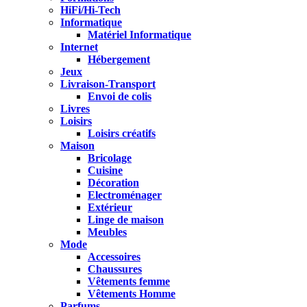
HiFi/Hi-Tech
Informatique
Matériel Informatique
Internet
Hébergement
Jeux
Livraison-Transport
Envoi de colis
Livres
Loisirs
Loisirs créatifs
Maison
Bricolage
Cuisine
Décoration
Electroménager
Extérieur
Linge de maison
Meubles
Mode
Accessoires
Chaussures
Vêtements femme
Vêtements Homme
Parfums