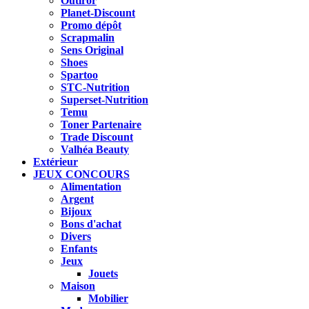
Outiror
Planet-Discount
Promo dépôt
Scrapmalin
Sens Original
Shoes
Spartoo
STC-Nutrition
Superset-Nutrition
Temu
Toner Partenaire
Trade Discount
Valhéa Beauty
Extérieur
JEUX CONCOURS
Alimentation
Argent
Bijoux
Bons d'achat
Divers
Enfants
Jeux
Jouets
Maison
Mobilier