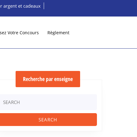
r argent et cadeaux
sez Votre Concours
Règlement
Recherche par enseigne
Search
or: