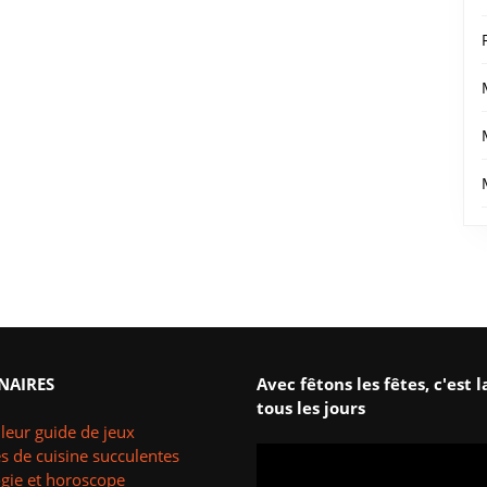
NAIRES
Avec fêtons les fêtes, c'est l
tous les jours
leur guide de jeux
s de cuisine succulentes
ogie et horoscope