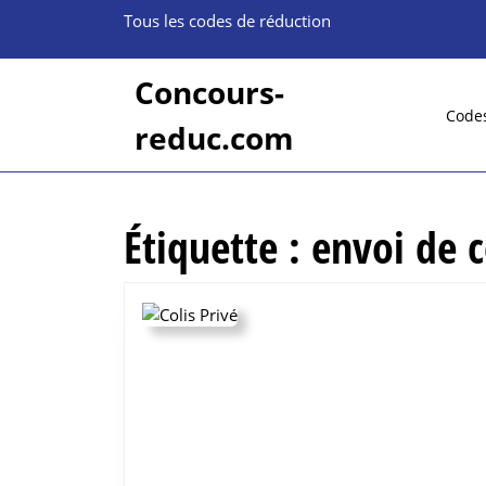
Skip
Tous les codes de réduction
to
content
Skip
Concours-
to
Code
reduc.com
content
Étiquette :
envoi de c