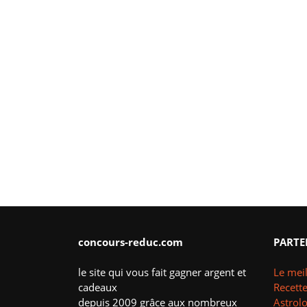
concours-reduc.com
PARTE
le site qui vous fait gagner argent et
Le meil
cadeaux
Recette
depuis 2009 grâce aux nombreux
Astrol