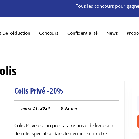
Tous les concours pour gagne
s De Réduction
Concours
Confidentialité
News
Propo
olis
Colis
Colis Privé -20%
Privé
f
-20%
mars
mars 21, 2024
|
9:32 pm
21,
2024
Colis Privé est un prestataire privé de livraison
de colis spécialisé dans le dernier kilomètre.