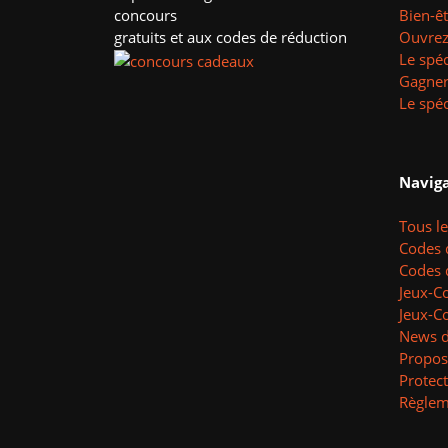
concours
Bien-ê
gratuits et aux codes de réduction
Ouvrez 
Le spéc
Gagner
Le spéc
Naviga
Tous l
Codes 
Codes 
Jeux-C
Jeux-C
News d
Propos
Protec
Règlem