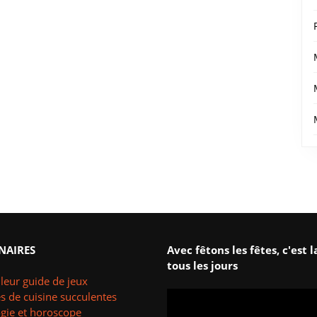
NAIRES
Avec fêtons les fêtes, c'est l
tous les jours
leur guide de jeux
s de cuisine succulentes
ogie et horoscope