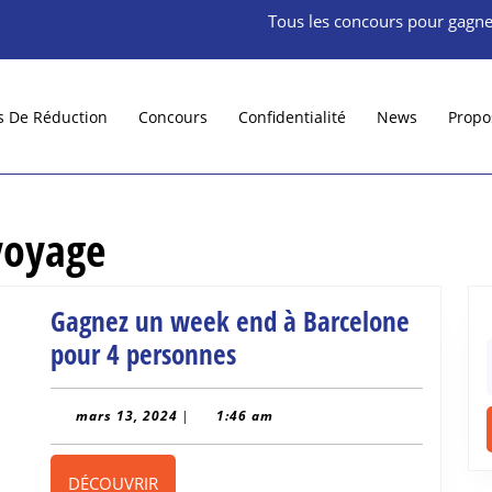
Tous les concours pour gagne
s De Réduction
Concours
Confidentialité
News
Propo
voyage
Gagnez un week end à Barcelone
Gagnez
pour 4 personnes
f
un
week
mars
mars 13, 2024
|
1:46 am
13,
end
2024
à
DÉCOUVRIR
DÉCOUVRIR