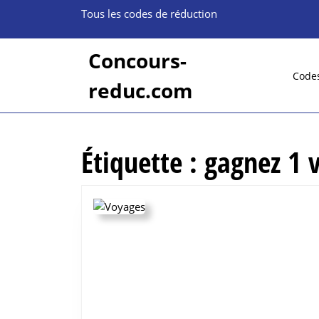
Skip
Tous les codes de réduction
to
content
Skip
Concours-
to
Code
reduc.com
content
Étiquette :
gagnez 1 