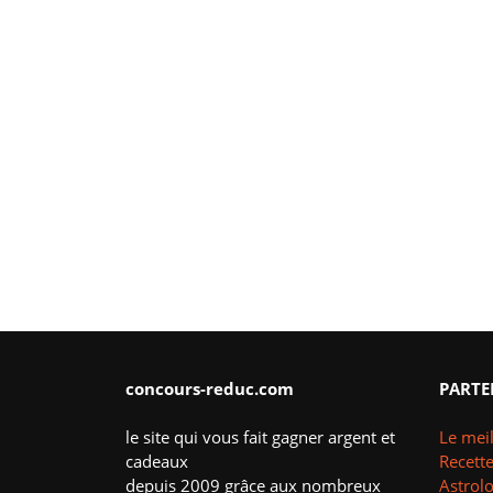
concours-reduc.com
PARTE
le site qui vous fait gagner argent et
Le meil
cadeaux
Recette
depuis 2009 grâce aux nombreux
Astrol