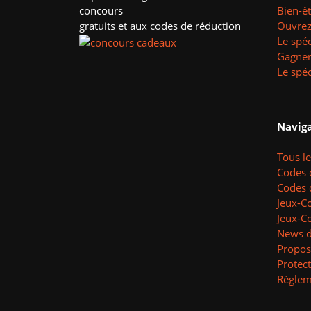
concours
Bien-ê
gratuits et aux codes de réduction
Ouvrez 
Le spéc
Gagner
Le spéc
Naviga
Tous l
Codes 
Codes 
Jeux-C
Jeux-C
News d
Propos
Protec
Règlem