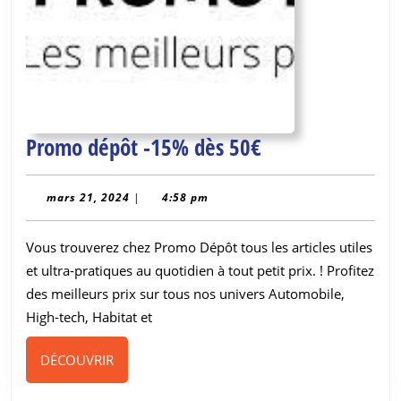
Promo
Promo dépôt -15% dès 50€
dépôt
-15%
mars
mars 21, 2024
|
4:58 pm
21,
dès
2024
Vous trouverez chez Promo Dépôt tous les articles utiles
50€
et ultra-pratiques au quotidien à tout petit prix. ! Profitez
des meilleurs prix sur tous nos univers Automobile,
High-tech, Habitat et
DÉCOUVRIR
DÉCOUVRIR