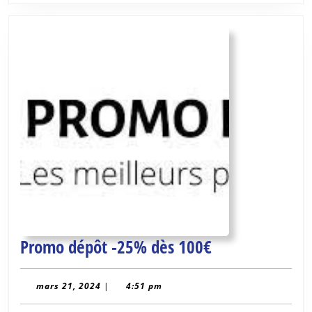
Promo
Promo dépôt -25% dès 100€
dépôt
-25%
mars
mars 21, 2024
|
4:51 pm
21,
dès
2024