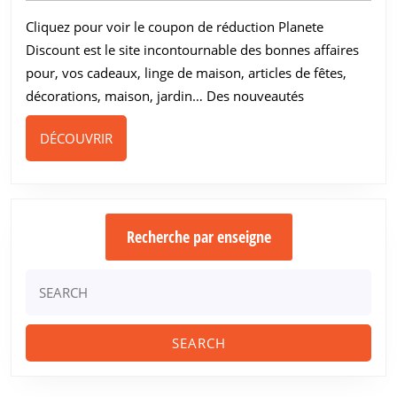
euros
2024
Cliquez pour voir le coupon de réduction Planete
pour
Discount est le site incontournable des bonnes affaires
50
pour, vos cadeaux, linge de maison, articles de fêtes,
€
décorations, maison, jardin… Des nouveautés
d’achat
DÉCOUVRIR
DÉCOUVRIR
Recherche par enseigne
Search
for: