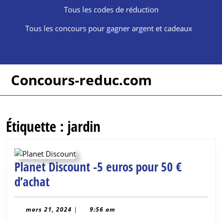
Skip
Tous les codes de réduction
to
content
Tous les concours pour gagner argent et cadeaux
Skip
to
content
Concours-reduc.com
Étiquette :
jardin
Planet Discount -5 euros pour 50 €
Planet
d’achat
Discount
-5
mars
mars 21, 2024
|
9:56 am
21,