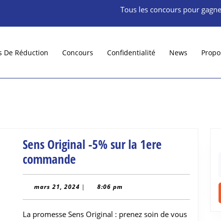
Tous les concours pour gagne
s De Réduction
Concours
Confidentialité
News
Propo
Sens Original -5% sur la 1ere
Sens
commande
f
Original
-5%
mars
mars 21, 2024
|
8:06 pm
21,
sur
2024
La promesse Sens Original : prenez soin de vous
la