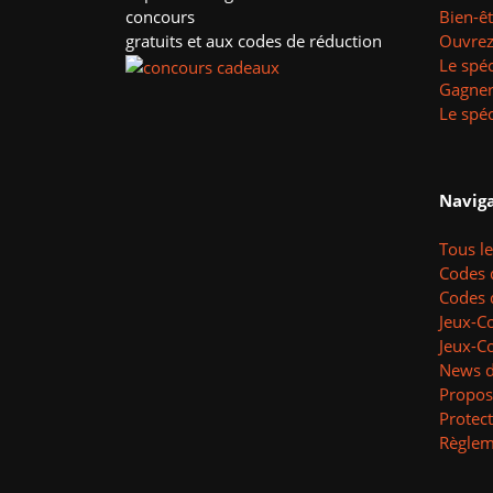
concours
Bien-ê
gratuits et aux codes de réduction
Ouvrez 
Le spéc
Gagner
Le spéc
Naviga
Tous l
Codes 
Codes 
Jeux-C
Jeux-C
News d
Propos
Protec
Règlem