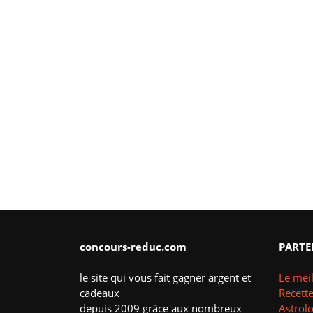
concours-reduc.com
PARTE
le site qui vous fait gagner argent et
Le meil
cadeaux
Recette
depuis 2009 grâce aux nombreux
Astrol