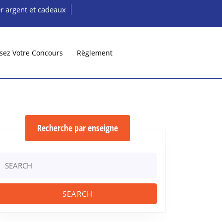
r argent et cadeaux
sez Votre Concours
Règlement
Recherche par enseigne
Search
or: