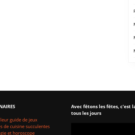
NAIRES
Avec fêtons les fêtes, c'est l
tous les jours
leur guide de jeux
s de cuisine succulentes
ogie et horoscope