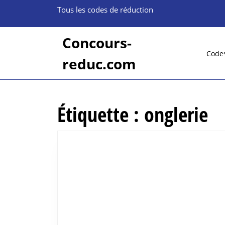
Skip
Tous les codes de réduction
to
content
Skip
Concours-
to
Code
reduc.com
content
Étiquette :
onglerie