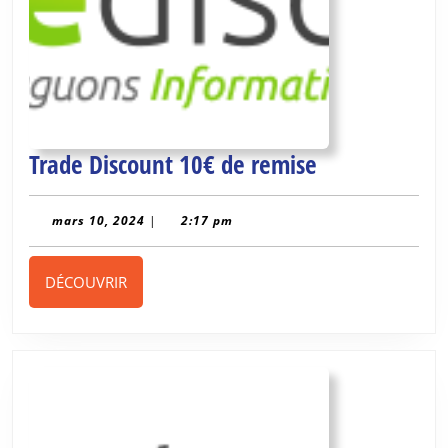
Trade
Trade Discount 10€ de remise
Discount
10€
mars
mars 10, 2024
|
2:17 pm
10,
de
2024
remise
DÉCOUVRIR
DÉCOUVRIR