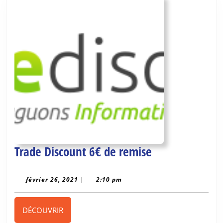
Trade
Trade Discount 6€ de remise
Discount
6€
février
février 26, 2021
|
2:10 pm
26,
de
2021
remise
DÉCOUVRIR
DÉCOUVRIR