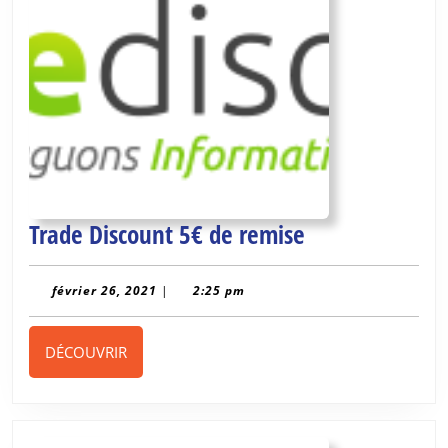
Trade
Trade Discount 5€ de remise
Discount
5€
février
février 26, 2021
|
2:25 pm
26,
de
2021
remise
DÉCOUVRIR
DÉCOUVRIR