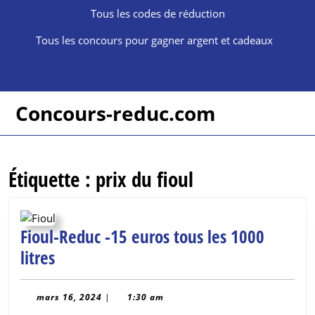
Skip
Tous les codes de réduction
to
content
Tous les concours pour gagner argent et cadeaux
Skip
to
content
Concours-reduc.com
Étiquette :
prix du fioul
Fioul-Reduc -15 euros tous les 1000
Fioul-
litres
Reduc
-15
mars
mars 16, 2024
|
1:30 am
16,