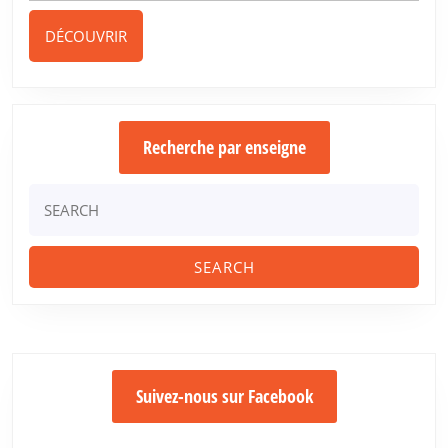
euros
2024
tous
DÉCOUVRIR
DÉCOUVRIR
les
1000
litres
Recherche par enseigne
Search
for:
Suivez-nous sur Facebook