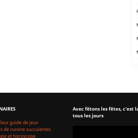
NAIRES
Avec fêtons les fêtes, c'est l
tous les jours
leur guide de jeux
s de cuisine succulentes
ogie et horoscope