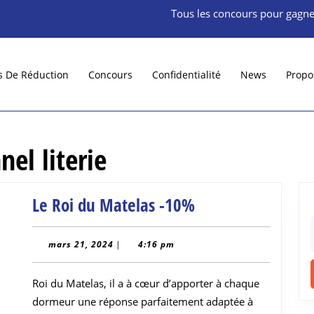
Tous les concours pour gagne
s De Réduction
Concours
Confidentialité
News
Propo
nel literie
Le
Le Roi du Matelas -10%
Roi
f
du
mars
mars 21, 2024
|
4:16 pm
21,
Matelas
2024
Roi du Matelas, il a à cœur d’apporter à chaque
-10%
dormeur une réponse parfaitement adaptée à