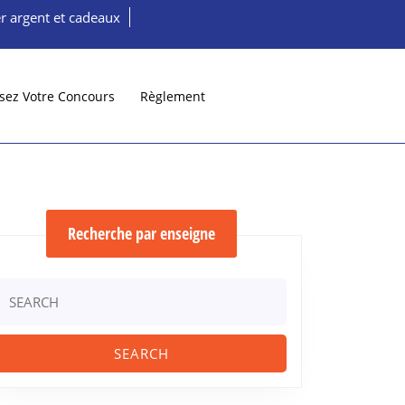
r argent et cadeaux
sez Votre Concours
Règlement
Recherche par enseigne
Search
or: