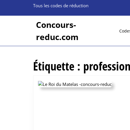
Skip
Tous les codes de réduction
to
content
Skip
Concours-
to
Code
reduc.com
content
Étiquette :
profession