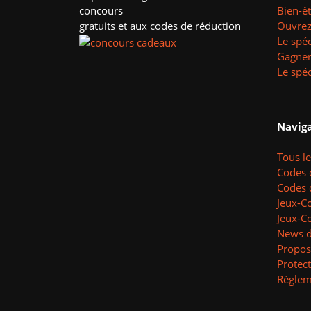
concours
Bien-ê
gratuits et aux codes de réduction
Ouvrez 
Le spéc
Gagner
Le spéc
Naviga
Tous l
Codes 
Codes 
Jeux-C
Jeux-C
News d
Propos
Protec
Règlem