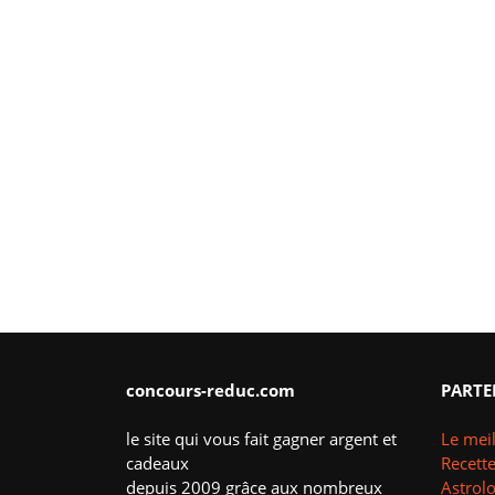
concours-reduc.com
PARTE
le site qui vous fait gagner argent et
Le meil
cadeaux
Recette
depuis 2009 grâce aux nombreux
Astrol