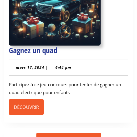
Gagnez
Gagnez un quad
un
quad
mars
mars 17, 2024
|
6:44 pm
17,
2024
Participez à ce jeu-concours pour tenter de gagner un
quad électrique pour enfants
DÉCOUVRIR
DÉCOUVRIR