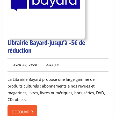
Librairie Bayard-jusqu’à -5€ de
Librairie
réduction
Bayard-
jusqu’à
avril
avril 20, 2024
|
2:03 pm
20,
-5€
2024
La Librairie Bayard propose une large gamme de
de
produits culturels : abonnements à nos revues et
réduction
magazines, livres, livres numériques, hors-séries, DVD,
CD, objets.
DÉCOUVRIR
DÉCOUVRIR