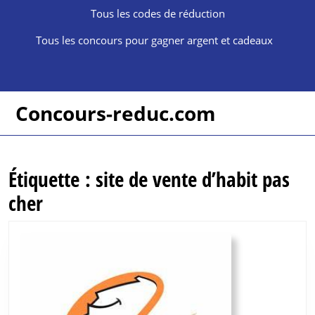
Skip
Tous les codes de réduction
to
content
Tous les concours pour gagner argent et cadeaux
Skip
to
content
Concours-reduc.com
Étiquette :
site de vente d’habit pas
cher