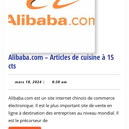
Alibaba.com – Articles de cuisine à 15
Alibaba.com
cts
–
Articles
mars
mars 18, 2024
|
8:38 am
18,
de
2024
Alibaba.com est un site internet chinois de commerce
cuisine
électronique. Il est le plus important site de vente en
à
ligne à destination des entreprises au niveau mondial. Il
15
est le précurseur de
cts