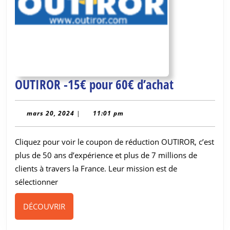
OUTIROR
OUTIROR -15€ pour 60€ d’achat
-15€
pour
mars
mars 20, 2024
|
11:01 pm
20,
60€
2024
Cliquez pour voir le coupon de réduction OUTIROR, c’est
d’achat
plus de 50 ans d’expérience et plus de 7 millions de
clients à travers la France. Leur mission est de
sélectionner
DÉCOUVRIR
DÉCOUVRIR