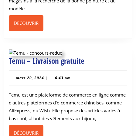
magasins à la recherche de la bonne pointure et du
modèle
DÉCOUVRIR
DÉCOUVRIR
Temu
Temu – Livraison gratuite
–
Livraison
mars
mars 20, 2024
|
6:43 pm
20,
gratuite
2024
Temu est une plateforme de commerce en ligne comme
d’autres plateformes d’e-commerce chinoises, comme
AliExpress, ou Wish. Elle propose des articles variés à
bas coût, allant des vêtements aux bijoux,
DÉCOUVRIR
DÉCOUVRIR