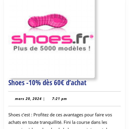
Shoes
Shoes -10% dès 60€ d’achat
-10%
dès
mars
mars 20, 2024
|
7:21 pm
20,
60€
2024
Shoes c’est : Profitez de ces avantages pour faire vos
d’achat
achats en toute tranquillité. Fini la course dans les