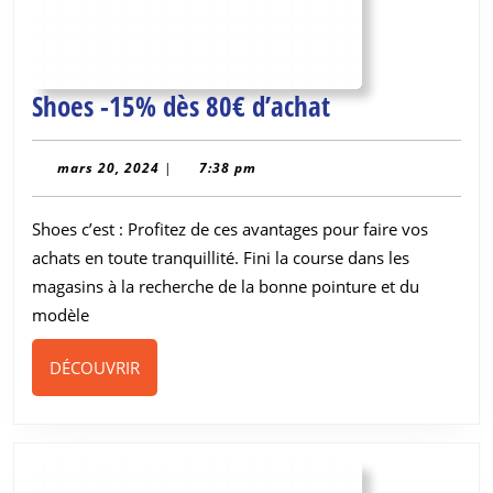
Shoes
Shoes -15% dès 80€ d’achat
-15%
dès
mars
mars 20, 2024
|
7:38 pm
20,
80€
2024
Shoes c’est : Profitez de ces avantages pour faire vos
d’achat
achats en toute tranquillité. Fini la course dans les
magasins à la recherche de la bonne pointure et du
modèle
DÉCOUVRIR
DÉCOUVRIR