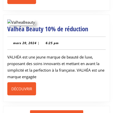
Valhéa
Valhéa Beauty 10% de réduction
Beauty
10%
mars
mars 20, 2024
|
6:25 pm
20,
de
2024
VALHÉA est une jeune marque de beauté de luxe,
réduction
proposant des soins innovants et mettant en avant la
simplicité et la perfection à la française. VALHÉA est une
marque engagée
DÉCOUVRIR
DÉCOUVRIR