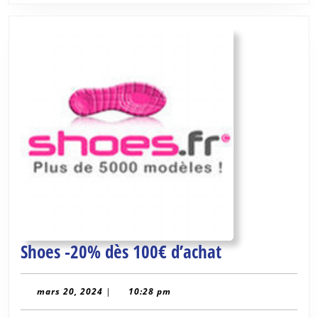
Shoes
Shoes -20% dès 100€ d’achat
-20%
dès
mars
mars 20, 2024
|
10:28 pm
20,
100€
2024