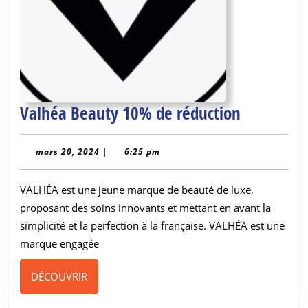
Valhéa
Valhéa Beauty 10% de réduction
Beauty
10%
mars
mars 20, 2024
|
6:25 pm
20,
de
2024
VALHÉA est une jeune marque de beauté de luxe,
réduction
proposant des soins innovants et mettant en avant la
simplicité et la perfection à la française. VALHÉA est une
marque engagée
DÉCOUVRIR
DÉCOUVRIR