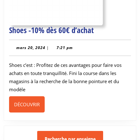
Shoes
Shoes -10% dès 60€ d’achat
-10%
dès
mars
mars 20, 2024
|
7:21 pm
20,
60€
2024
Shoes c’est : Profitez de ces avantages pour faire vos
d’achat
achats en toute tranquillité. Fini la course dans les
magasins à la recherche de la bonne pointure et du
modèle
DÉCOUVRIR
DÉCOUVRIR
Recherche par enseigne