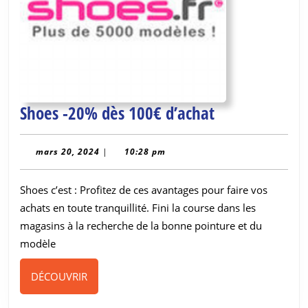
Shoes
Shoes -20% dès 100€ d’achat
-20%
dès
mars
mars 20, 2024
|
10:28 pm
20,
100€
2024
Shoes c’est : Profitez de ces avantages pour faire vos
d’achat
achats en toute tranquillité. Fini la course dans les
magasins à la recherche de la bonne pointure et du
modèle
DÉCOUVRIR
DÉCOUVRIR