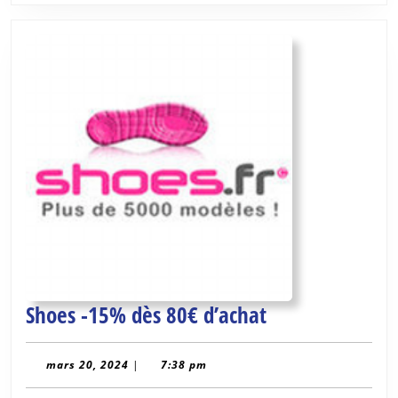
Shoes
Shoes -15% dès 80€ d’achat
-15%
dès
mars
mars 20, 2024
|
7:38 pm
20,
80€
2024